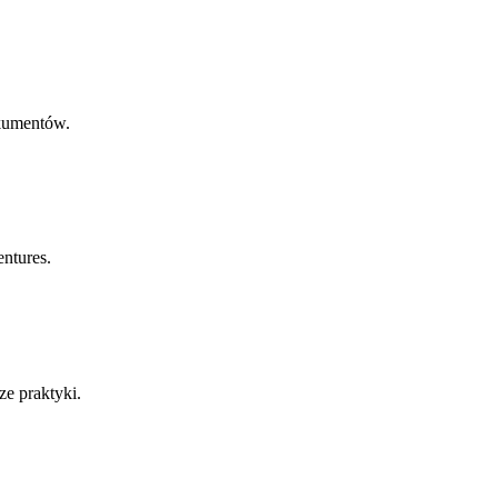
okumentów.
ntures.
ze praktyki.