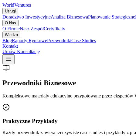
World
Ventures
Usługi
Doradztwo Inwestycyjne
Analiza Biznesowa
Planowanie Strategiczne
O Nas
O Firmie
Nasz Zespół
Certyfikaty
Wiedza
Blog
Raporty Rynkowe
Przewodniki
Case Studies
Kontakt
Umów Konsultację
Przewodniki Biznesowe
Kompleksowe materiały edukacyjne przygotowane przez ekspertów Wo
Praktyczne Przykłady
Każdy przewodnik zawiera rzeczywiste case studies i przykłady z pra